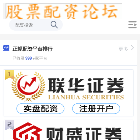
正规配资平台排行
更多
已收录
999
+家平台