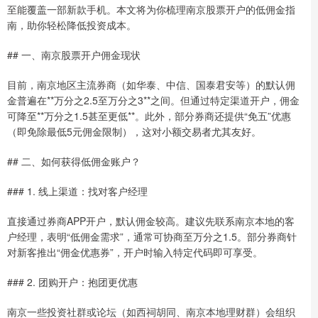
至能覆盖一部新款手机。本文将为你梳理南京股票开户的低佣金指
南，助你轻松降低投资成本。
## 一、南京股票开户佣金现状
目前，南京地区主流券商（如华泰、中信、国泰君安等）的默认佣
金普遍在**万分之2.5至万分之3**之间。但通过特定渠道开户，佣金
可降至**万分之1.5甚至更低**。此外，部分券商还提供“免五”优惠
（即免除最低5元佣金限制），这对小额交易者尤其友好。
## 二、如何获得低佣金账户？
### 1. 线上渠道：找对客户经理
直接通过券商APP开户，默认佣金较高。建议先联系南京本地的客
户经理，表明“低佣金需求”，通常可协商至万分之1.5。部分券商针
对新客推出“佣金优惠券”，开户时输入特定代码即可享受。
### 2. 团购开户：抱团更优惠
南京一些投资社群或论坛（如西祠胡同、南京本地理财群）会组织