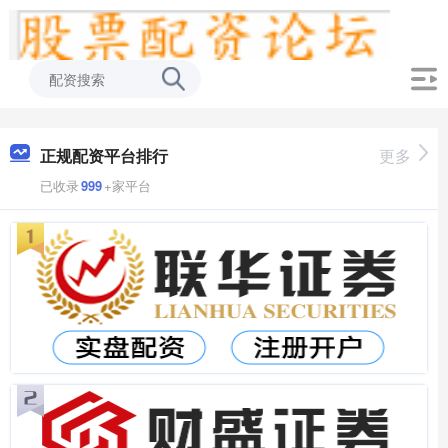
正规配资平台排行
更多
已收录
999
+家平台