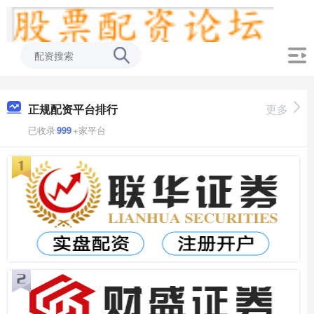
正规配资平台排行
更多
已收录
999
+家平台