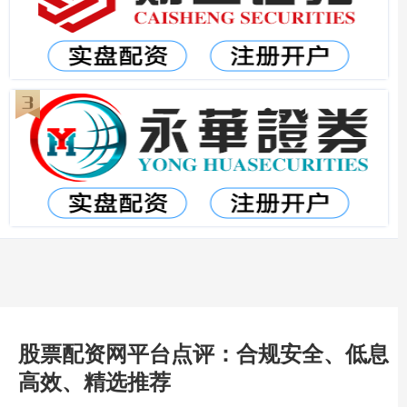
股票配资网平台点评：合规安全、低息
高效、精选推荐