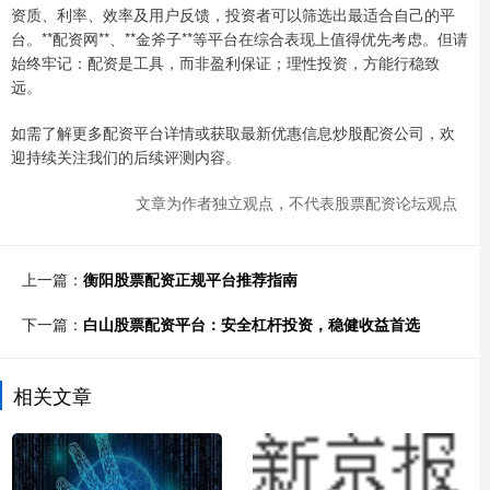
资质、利率、效率及用户反馈，投资者可以筛选出最适合自己的平
台。**配资网**、**金斧子**等平台在综合表现上值得优先考虑。但请
始终牢记：配资是工具，而非盈利保证；理性投资，方能行稳致
远。
如需了解更多配资平台详情或获取最新优惠信息炒股配资公司，欢
迎持续关注我们的后续评测内容。
文章为作者独立观点，不代表股票配资论坛观点
上一篇：
衡阳股票配资正规平台推荐指南
下一篇：
白山股票配资平台：安全杠杆投资，稳健收益首选
相关文章