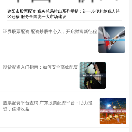
建阳市股票配资 税务总局推出系列举措：进一步便利纳税人跨
区迁移 服务全国统一大市场建设
证券股票配资 配资炒股中心入，开启财富新征程
期货配资入门指南：如何安全高效配资
股票配资平台查询 广东股票配资平台：助力投
资，倍增收益