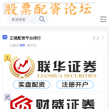
正规配资平台排行
更多
已收录
999
+家平台