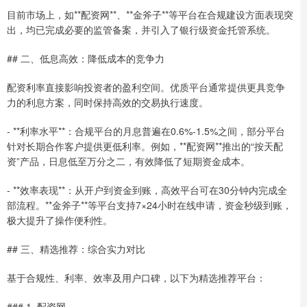
目前市场上，如**配资网**、**金斧子**等平台在合规建设方面表现突
出，均已完成必要的监管备案，并引入了银行级资金托管系统。
## 二、低息高效：降低成本的竞争力
配资利率直接影响投资者的盈利空间。优质平台通常提供更具竞争
力的利息方案，同时保持高效的交易执行速度。
- **利率水平**：合规平台的月息普遍在0.6%-1.5%之间，部分平台
针对长期合作客户提供更低利率。例如，**配资网**推出的“按天配
资”产品，日息低至万分之二，有效降低了短期资金成本。
- **效率表现**：从开户到资金到账，高效平台可在30分钟内完成全
部流程。**金斧子**等平台支持7×24小时在线申请，资金秒级到账，
极大提升了操作便利性。
## 三、精选推荐：综合实力对比
基于合规性、利率、效率及用户口碑，以下为精选推荐平台：
### 1. 配资网