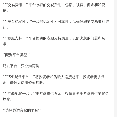
* **交易费用：**平台收取的交易费用，包括手续费、佣金和印花
税。
* **平台稳定性：**平台的稳定性和可靠性，以确保您的交易顺利进
行。
* **客服支持：**平台提供的客服支持质量，以解决您的问题和疑
虑。
**配资平台类型**
配资平台主要分为两类：
* **P2P配资平台：**将投资者和借款人连接起来，投资者提供资
金，借款人使用资金炒股。
* **券商配资平台：**由券商提供资金，投资者使用券商提供的资金
炒股。
**选择最适合您的平台**