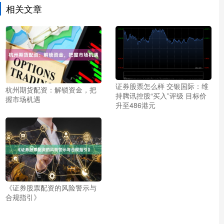
相关文章
证券股票怎么样 交银国际：维
杭州期货配资：解锁资金，把
持腾讯控股“买入”评级 目标价
握市场机遇
升至486港元
《证券股票配资的风险警示与
合规指引》