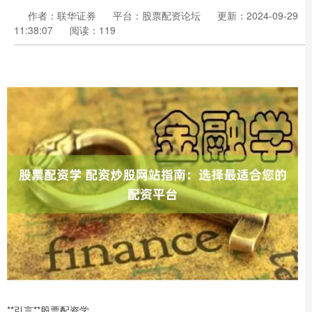
作者：联华证券
平台：股票配资论坛
更新：2024-09-29
11:38:07
阅读：119
**引言**股票配资学