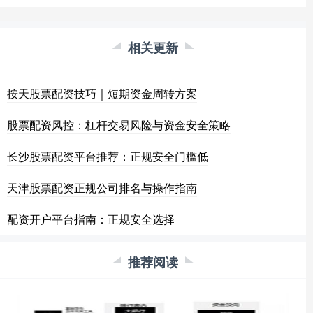
相关更新
按天股票配资技巧｜短期资金周转方案
股票配资风控：杠杆交易风险与资金安全策略
长沙股票配资平台推荐：正规安全门槛低
天津股票配资正规公司排名与操作指南
配资开户平台指南：正规安全选择
推荐阅读