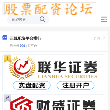
正规配资平台排行
更多
已收录
999
+家平台