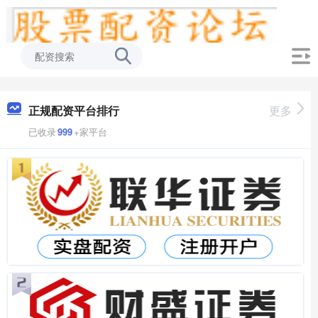
正规配资平台排行
更多
已收录
999
+家平台