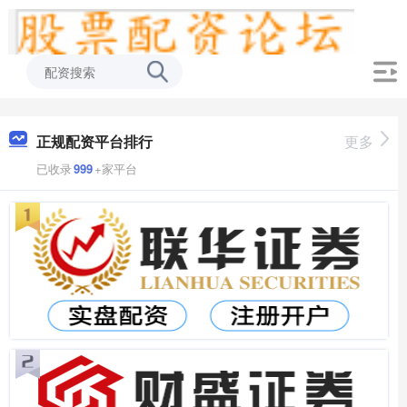
正规配资平台排行
更多
已收录
999
+家平台